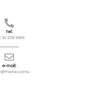
tel:
 30 258 9964
e-mail:
er@thetacool.hu