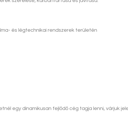
erek szerelése, karbantartása és javítása.
íma- és légtechnikai rendszerek területén
s
tnél egy dinamikusan fejlődő cég tagja lenni, várjuk j