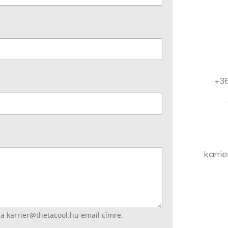
+36
karri
 a karrier@thetacool.hu email címre.