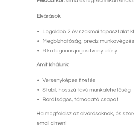
Feladatkör:
klíma és légtechnikai rendsz
Elvárások:
Legalább 2 év szakmai tapasztalat kl
Megbízhatóság, precíz munkavégzé
B kategóriás jogosítvány előny
Amit kínálunk:
Versenyképes fizetés
Stabil, hosszú távú munkalehetőség
Barátságos, támogató csapat
Ha megfelelsz az elvárásoknak, és szere
email címen!