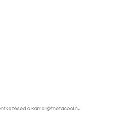
elentkezésed a karrier@thetacool.hu